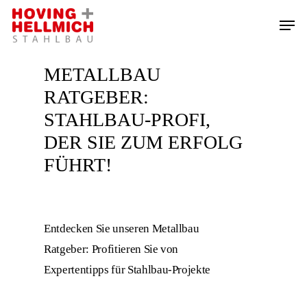
Skip
Menu
to
Close
main
Menu
METALLBAU
content
RATGEBER:
STAHLBAU-PROFI,
DER SIE ZUM ERFOLG
FÜHRT!
Entdecken Sie unseren Metallbau
Ratgeber: Profitieren Sie von
Expertentipps für Stahlbau-Projekte