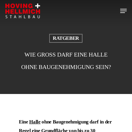
Skip
Menu
to
Close
main
Menu
content
RATGEBER
WIE GROSS DARF EINE HALLE O
HNE BAUGENEHMIGUNG SEIN?
Eine
Halle
ohne Baugenehmigung darf in der
Regel eine Grundfläche von bis zu 30