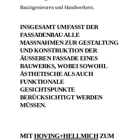
Bauingenieuren und Handwerkern.
INSGESAMT UMFASST DER
FASSADENBAU ALLE
MASSNAHMEN ZUR GESTALTUNG U
ND KONSTRUKTION DER Ä
USSEREN FASSADE EINES BA
UWERKS, WOBEI SOWOHL ÄS
THETISCHE ALS AUCH FU
NKTIONALE GE
SICHTSPUNKTE BE
RÜCKSICHTIGT WERDEN MÜ
SSEN.
MIT
HOVING+HELLMICH
ZUM