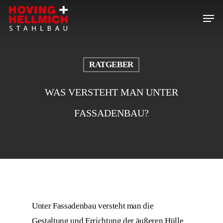
Skip
Menu
to
Close
main
Menu
content
RATGEBER
WAS VERSTEHT MAN UNTER
FASSADENBAU?
Unter Fassadenbau versteht man die
Gestaltung und Errichtung der äußeren Hülle