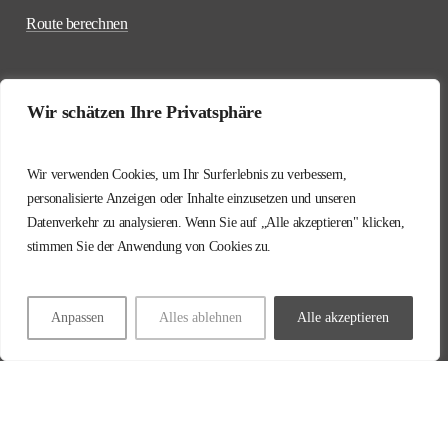
Route berechnen
Wir schätzen Ihre Privatsphäre
0541 / 12 19 10
Wir verwenden Cookies, um Ihr Surferlebnis zu verbessern,
personalisierte Anzeigen oder Inhalte einzusetzen und unseren
info@hoving-hellmich.de
Datenverkehr zu analysieren. Wenn Sie auf „Alle akzeptieren" klicken,
stimmen Sie der Anwendung von Cookies zu.
Impressum
Datenschutz
Anpassen
Alles ablehnen
Alle akzeptieren