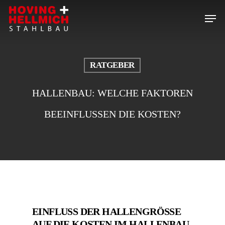
Skip
Menu
to
Close
main
Menu
content
RATGEBER
HALLENBAU: WELCHE FAKTOREN
BEEINFLUSSEN DIE KOSTEN?
EINFLUSS DER HALLENGRÖSSE A
UF DIE KOSTEN IM HALLENBAU