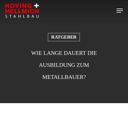
Skip
Menu
to
Close
main
Menu
content
RATGEBER
WIE LANGE DAUERT DIE
AUSBILDUNG ZUM
METALLBAUER?