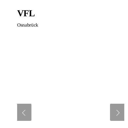
VFL
Osnabrück